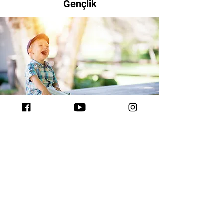
Gençlik
Çocuk
Antalya İncil Kiliseleri
Lara
|
Kaleiçi
|
Konyaaltı