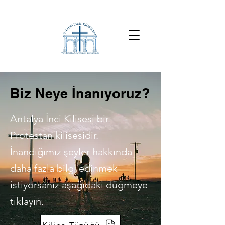
Biz Neye İnanıyoruz?
Antalya İnci Kilisesi bir
Protestan kilisesidir.
İnandığımız şeyler hakkında
daha fazla bilgi edinmek
istiyorsanız aşağıdaki düğmeye
tıklayın.