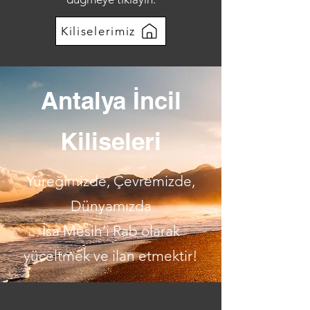
Kiliselerimiz
Antalya İncil
Kiliseleri
Yüreğimizde, Çevremizde,
Dünyamızda
İsa Mesih’i Rab olarak
yüceltmek ve ilan etmektir!