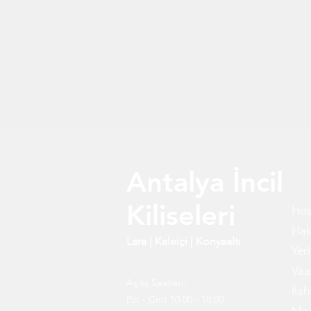
Antalya İncil
Kiliseleri
Hoş
Hak
Lara
|
Kaleiçi
|
Konyaaltı
Yer
Vaa
Açılış Saatleri:
İlah
Pzt - Cmt 10.00 - 18.00