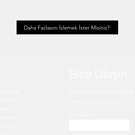
Daha Fazlasını İzlemek İster Misiniz?
Bize Ulaşın
 Geldiniz
Formu doldurarak iletişime 
kımızda
sürede yanıt vereceğiz.
lerimiz
Adı | Soyadı
zlarımız
ilerimiz